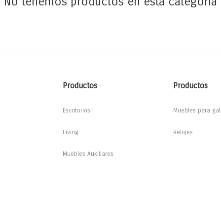
No tenemos productos en esta categoria
Productos
Productos
Escritorios
Muebles para gal
Living
Relojes
Muebles Auxiliares