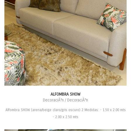
ALFOMBRA SHOW
DecoraciÃ³n / DecoraciÃ³n
Alfombra SHOW (arena/beige claro/gris oscuro) 2 Medidas: - 1.50 x 2.00 mts
- 2.00 x 2.50 mts