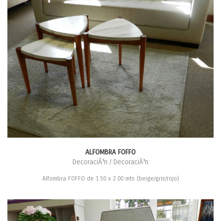
ALFOMBRA FOFFO
DecoraciÃ³n / DecoraciÃ³n
Alfombra FOFFO de 1.50 x 2.00 mts (beige/gris/rojo)