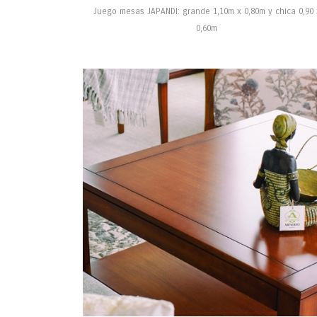
Juego mesas JAPANDI: grande 1,10m x 0,80m y chica 0,90 
0,60m