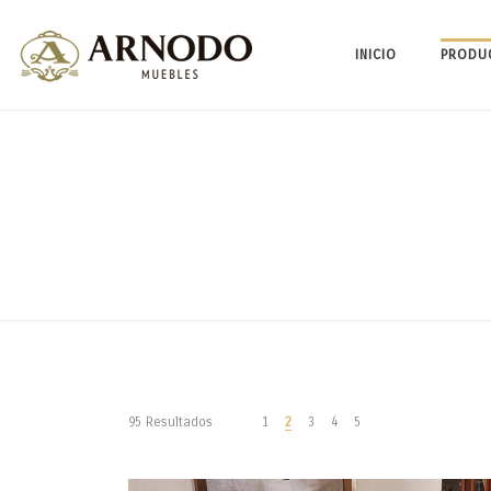
INICIO
PRODU
95 Resultados
1
2
3
4
5