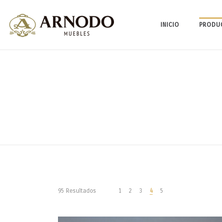
INICIO
PRODU
95 Resultados
1
2
3
4
5