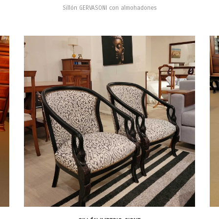
Sillón GERVASONI con almohadones