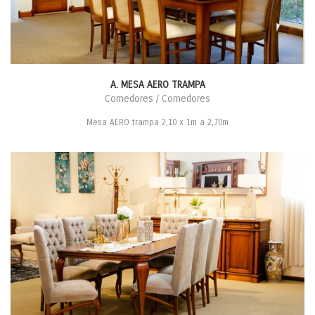
A. MESA AERO TRAMPA
Comedores / Comedores
Mesa AERO trampa 2,10 x 1m a 2,70m