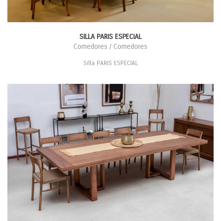
SILLA PARIS ESPECIAL
Comedores / Comedores
Silla PARIS ESPECIAL