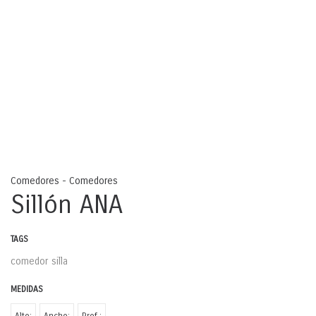
Comedores - Comedores
Sillón ANA
TAGS
comedor
silla
MEDIDAS
Alto:
Ancho:
Prof.: