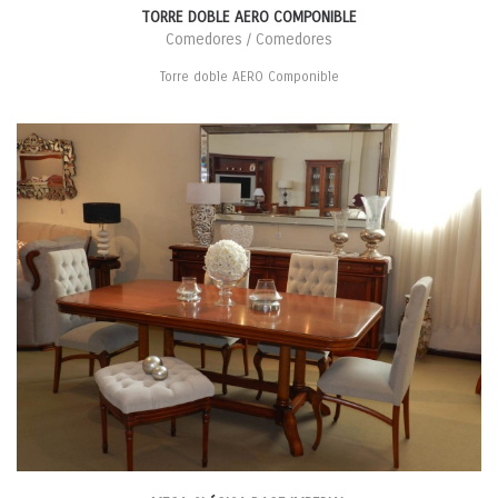
TORRE DOBLE AERO COMPONIBLE
Comedores / Comedores
Torre doble AERO Componible