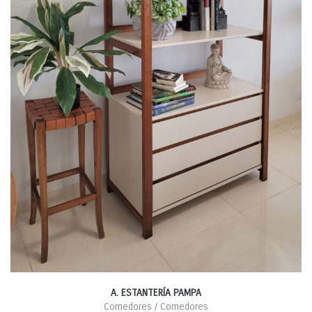
A. ESTANTERÍA PAMPA
Comedores / Comedores