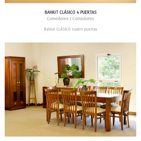
BAHIUT CLÁSICO 4 PUERTAS
Comedores / Comedores
Bahiut CLÁSICO cuatro puertas