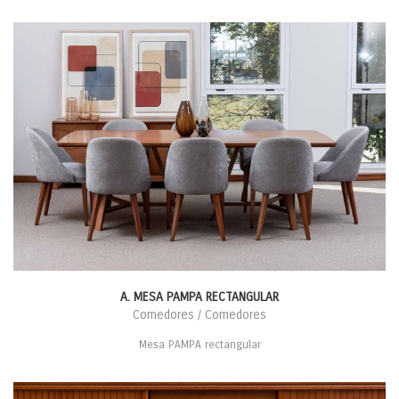
A. MESA PAMPA RECTANGULAR
Comedores / Comedores
Mesa PAMPA rectangular