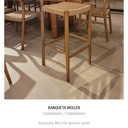
BANQUETA MOLLER
Comedores / Comedores
Banqueta MOLLER asiento tejido